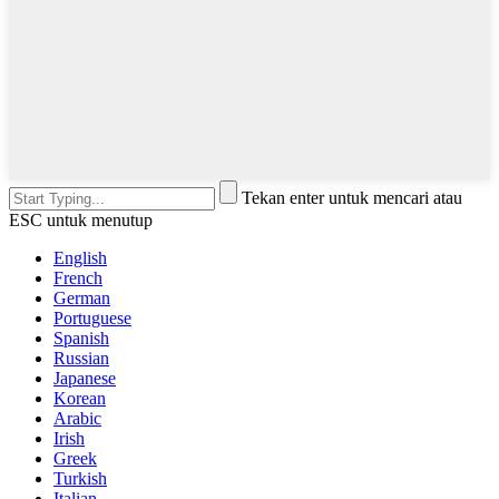
Tekan enter untuk mencari atau
ESC untuk menutup
English
French
German
Portuguese
Spanish
Russian
Japanese
Korean
Arabic
Irish
Greek
Turkish
Italian