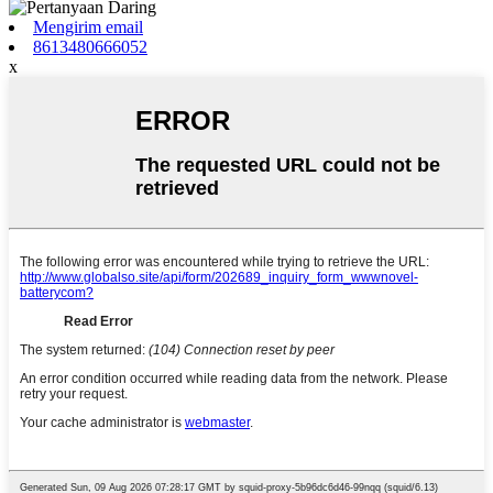
Mengirim email
8613480666052
x