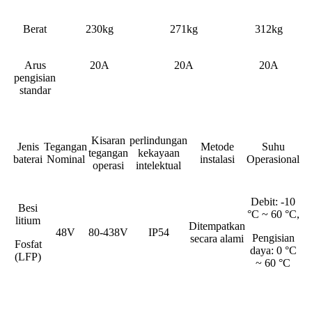
Berat
230kg
271kg
312kg
Arus
20A
20A
20A
pengisian
standar
Kisaran
perlindungan
Jenis
Tegangan
Metode
Suhu
tegangan
kekayaan
baterai
Nominal
instalasi
Operasional
operasi
intelektual
Debit: -10
Besi
°C ~ 60 °C,
litium
Ditempatkan
48V
80-438V
IP54
Pengisian
secara alami
Fosfat
daya: 0 °C
(LFP)
~ 60 °C