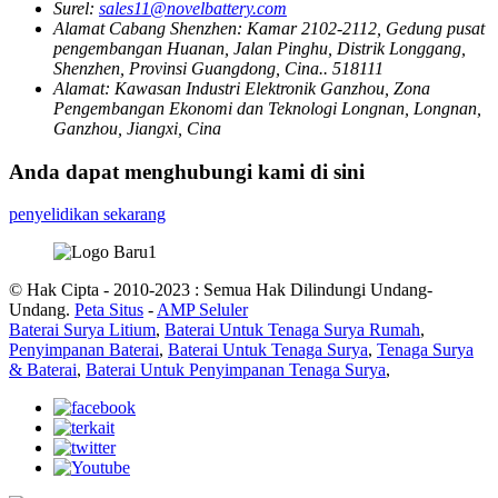
Surel:
sales11@novelbattery.com
Alamat Cabang Shenzhen:
Kamar 2102-2112, Gedung pusat
pengembangan Huanan, Jalan Pinghu, Distrik Longgang,
Shenzhen, Provinsi Guangdong, Cina.. 518111
Alamat:
Kawasan Industri Elektronik Ganzhou, Zona
Pengembangan Ekonomi dan Teknologi Longnan, Longnan,
Ganzhou, Jiangxi, Cina
Anda dapat menghubungi kami di sini
penyelidikan sekarang
© Hak Cipta - 2010-2023 : Semua Hak Dilindungi Undang-
Undang.
Peta Situs
-
AMP Seluler
Baterai Surya Litium
,
Baterai Untuk Tenaga Surya Rumah
,
Penyimpanan Baterai
,
Baterai Untuk Tenaga Surya
,
Tenaga Surya
& Baterai
,
Baterai Untuk Penyimpanan Tenaga Surya
,