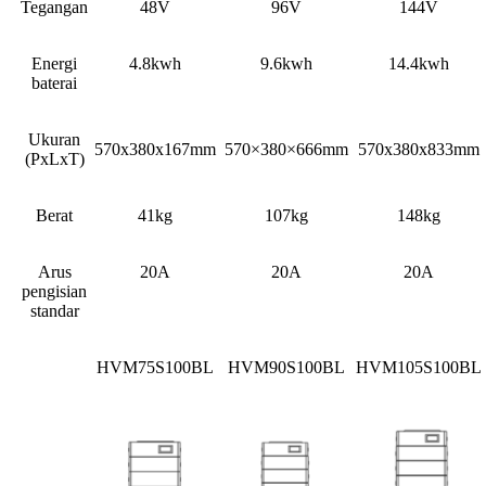
Tegangan
48V
96V
144V
Energi
4.8kwh
9.6kwh
14.4kwh
baterai
Ukuran
570x380x167mm
570×380×666mm
570x380x833mm
(PxLxT)
Berat
41kg
107kg
148kg
Arus
20A
20A
20A
pengisian
standar
HVM75S100BL
HVM90S100BL
HVM105S100BL